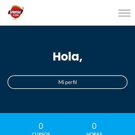
Índice cursos
Contacto
ACCEDER
REGÍSTRATE→
Hola,
Mi perfil
0
0
CURSOS
HORAS