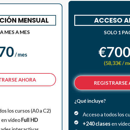
CIÓN MENSUAL
ACCESO A
A MES A MES
SOLO 1 P
70
€70
/ mes
(58,33€ / m
TRARSE AHORA
REGISTRARSE
¿Qué incluye?
os los cursos (A0 a C2)
Acceso a todos los cu
s
en vídeo
Full
HD
+240 clases
en víde
dades interactivas