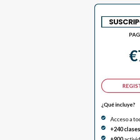
SUSCRIP
PAG
€
REGIS
¿Qué incluye?
Acceso a tod
+240 clase
+
900
activi