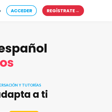
o
ACCEDER
REGÍSTRATE→
 español
vos
ERSACIÓN Y TUTORÍAS
dapta a ti