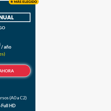
NUAL
AGO
0
/ año
es)
 AHORA
rsos (A0 a C2)
o
Full
HD