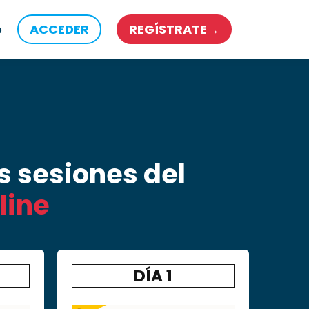
o
ACCEDER
REGÍSTRATE→
s sesiones del
line
DÍA 1