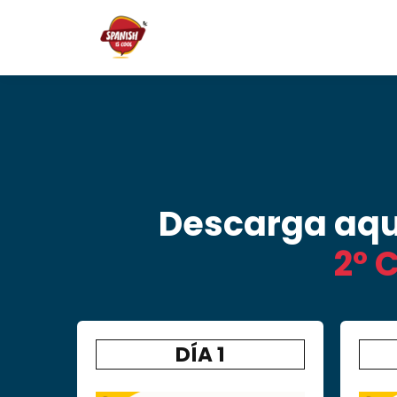
Descarga aquí
2º 
DÍA 1